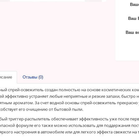
Ваш
Ваш E
Ваш в
исание
Отзывы (0)
ный спрей-освежитель создан полностью на основе косметических ком
ей эффективно устраняет любые неприятные и резкие запахи, быстро
ятным ароматом. За счет водной основы спрей-освежитель прекрасно 
собствует его очищению от бытовой пыли.
бый триггер-распылитель обеспечивает эффективность уже после перв
опасной формуле его также можно использовать для поддержания пост
 яркого настроения в автомобиле или для легкого эффекта свежести на 