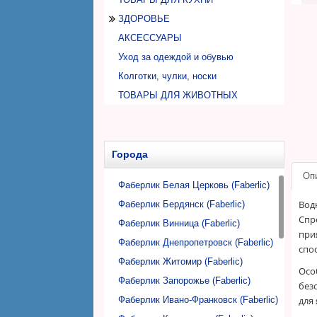
ЗДОРОВЬЕ
АКСЕССУАРЫ
Домашняя аптечка
Уход за одеждой и обувью
ОРТОПЕДИЧЕСКИЕ ТОВАРЫ
Колготки, чулки, носки
Спорт
ТОВАРЫ ДЛЯ ЖИВОТНЫХ
Товары ДЭНАС
ПИТАНИЕ
Каши, супы
Напитки, фиточаи
Города
Оп
Фаберлик Белая Церковь (Faberlic)
Вод
Фаберлик Бердянск (Faberlic)
Спр
Фаберлик Винница (Faberlic)
при
Фаберлик Днепропетровск (Faberlic)
спо
Фаберлик Житомир (Faberlic)
Осо
Фаберлик Запорожье (Faberlic)
без
Фаберлик Ивано-Франковск (Faberlic)
для