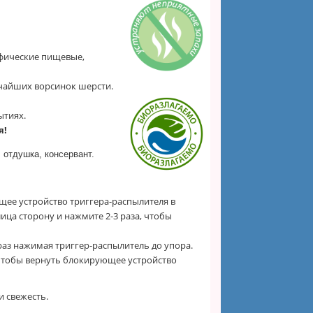
ифические пищевые,
ьчайших ворсинок шерсти.
ытиях.
я!
 отдушка, консервант.
ее устройство триггера-распылителя в
ца сторону и нажмите 2-3 раза, чтобы
аз нажимая триггер-распылитель до упора.
чтобы вернуть блокирующее устройство
и свежесть.