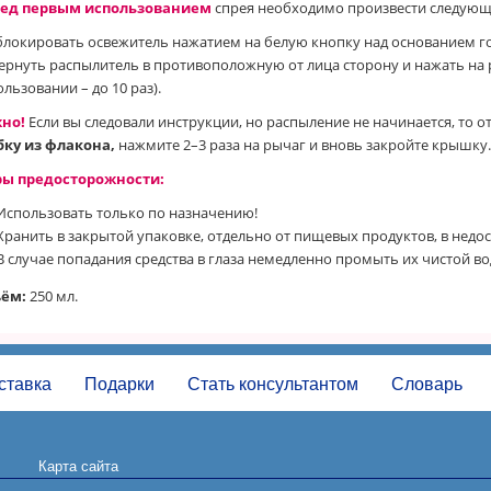
ед первым использованием
спрея необходимо произвести следующ
блокировать освежитель нажатием на белую кнопку над основанием г
ернуть распылитель в противоположную от лица сторону и нажать на 
льзовании – до 10 раз).
но!
Если вы следовали инструкции, но распыление не начинается, то о
бку из флакона,
нажмите 2–3 раза на рычаг и вновь закройте крышку
ы предосторожности:
Использовать только по назначению!
Хранить в закрытой упаковке, отдельно от пищевых продуктов, в недос
В случае попадания средства в глаза немедленно промыть их чистой во
ём:
250 мл.
ставка
Подарки
Стать консультантом
Словарь
Карта сайта
Пользовательское соглашение