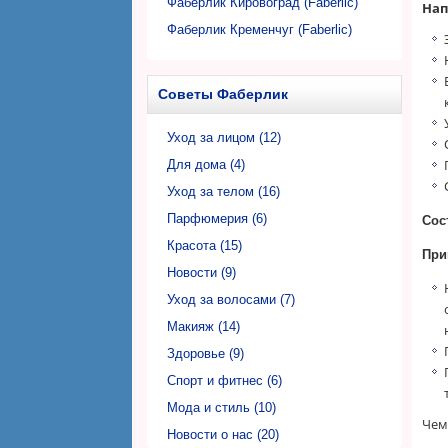
Фаберлик Кировоград (Faberlic)
Нап
Фаберлик Кременчуг (Faberlic)
Фаберлик Кривой Рог (Faberlic)
Фаберлик Луцк (Faberlic)
Советы Фаберлик
Фаберлик Львов (Faberlic)
Фаберлик Николаев (Faberlic)
Уход за лицом (12)
Фаберлик Никополь (Faberlic)
Для дома (4)
Фаберлик Одесса (Faberlic)
Уход за телом (16)
Фаберлик Полтава (Faberlic)
Парфюмерия (6)
Сос
Фаберлик Ровно (Faberlic)
Красота (15)
При
Фаберлик Сумы (Faberlic)
Новости (9)
Фаберлик Тернополь (Faberlic)
Уход за волосами (7)
Фаберлик Ужгород (Faberlic)
Макияж (14)
Фаберлик Харьков (Faberlic)
Здоровье (9)
Фаберлик Херсон (Faberlic)
Спорт и фитнес (6)
Фаберлик Хмельницкий (Faberlic)
Мода и стиль (10)
Чем
Фаберлик Черкассы (Faberlic)
Новости о нас (20)