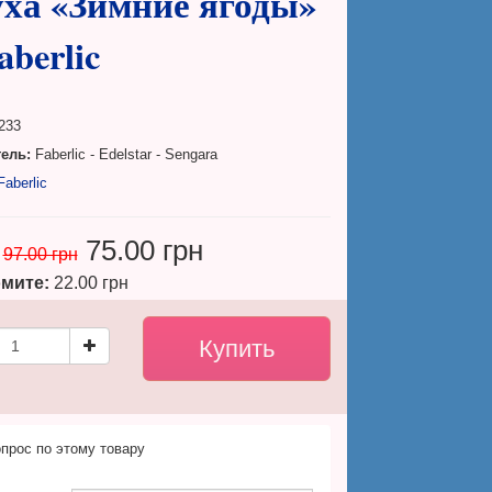
уха «Зимние ягоды»
aberlic
233
ель:
Faberlic - Edelstar - Sengara
aberlic
75.00 грн
97.00 грн
мите:
22.00 грн
прос по этому товару