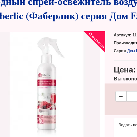
дный спрей-освежитель возд
berlic (Фаберлик) серия Дом F
Ожидается
Артикул:
11
Производит
Серия
Дом F
Цена:
Вы эконо
Задать во