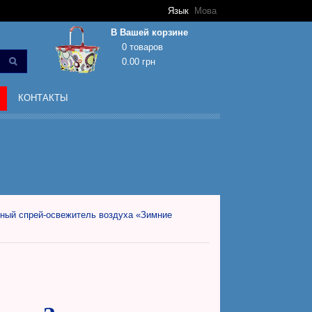
Язык
Мова
В Вашей корзине
0 товаров
0.00 грн
Корзина покупок пуста!
КОНТАКТЫ
ный спрей-освежитель воздуха «Зимние