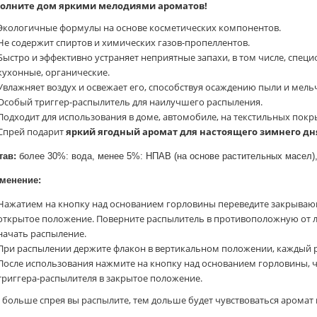
олните дом яркими мелодиями ароматов!
Экологичные формулы на основе косметических компонентов.
Не содержит спиртов и химических газов-пропеллентов.
Быстро и эффективно устраняет неприятные запахи, в том числе, спец
кухонные, органические.
Увлажняет воздух и освежает его, способствуя осаждению пыли и мел
Особый триггер-распылитель для наилучшего распыления.
Подходит для использования в доме, автомобиле, на текстильных покр
Спрей подарит
яркий ягодный аромат для настоящего зимнего дн
тав:
более 30%: вода, менее 5%: НПАВ (на основе растительных масел),
менение:
Нажатием на кнопку над основанием горловины переведите закрывающ
открытое положение. Поверните распылитель в противоположную от ли
начать распыление.
При распылении держите флакон в вертикальном положении, каждый р
После использования нажмите на кнопку над основанием горловины, 
триггера-распылителя в закрытое положение.
 больше спрея вы распылите, тем дольше будет чувствоваться аромат 