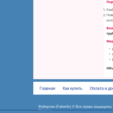
Пер
Фаберлик Чернигов (Faberlic)
Раз
Фаберлик Черновцы (Faberlic)
Пов
испо
Важ
тру
Мер
Объ
Главная
Как купить
Оплата и до
Фаберлик (Faberlic) © Все права защищены
Украина