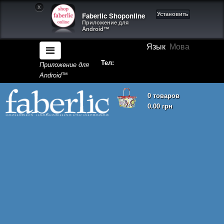
X
Faberlic Shoponline
Установить
Приложение для
Android™
Язык
Мова
Тел:
Приложение для
Android™
0 товаров
0.00 грн
Корзина покупок пуста!