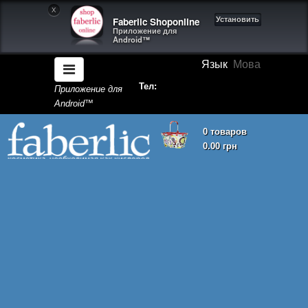
X
Faberlic Shoponline
Установить
Приложение для
Android™
Язык
Мова
Тел:
Приложение для
Android™
0 товаров
0.00 грн
Корзина покупок пуста!