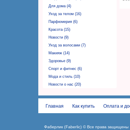
Фаберлик Никополь (Faberlic)
Для дома (4)
Фаберлик Одесса (Faberlic)
Уход за телом (16)
Фаберлик Полтава (Faberlic)
Парфюмерия (6)
Фаберлик Ровно (Faberlic)
Красота (15)
Фаберлик Сумы (Faberlic)
Новости (9)
Фаберлик Тернополь (Faberlic)
Уход за волосами (7)
Фаберлик Ужгород (Faberlic)
Макияж (14)
Фаберлик Харьков (Faberlic)
Здоровье (9)
Фаберлик Херсон (Faberlic)
Спорт и фитнес (6)
Фаберлик Хмельницкий (Faberlic)
Мода и стиль (10)
Фаберлик Черкассы (Faberlic)
Новости о нас (20)
Фаберлик Чернигов (Faberlic)
Фаберлик Черновцы (Faberlic)
Главная
Как купить
Оплата и до
Фаберлик (Faberlic) © Все права защищены