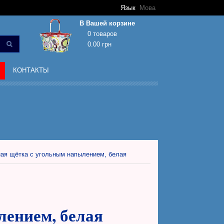
Язык
Мова
В Вашей корзине
0 товаров
0.00 грн
Корзина покупок пуста!
КОНТАКТЫ
ая щётка с угольным напылением, белая
лением, белая