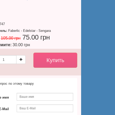
747
ель:
Faberlic - Edelstar - Sengara
75.00 грн
105.00 грн
мите:
30.00 грн
прос по этому товару
е имя
-Mail