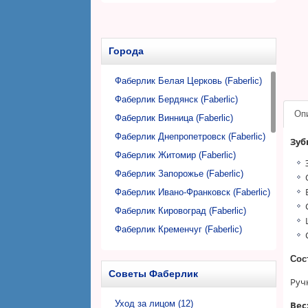
Средства по уходу за одеждой
ПИТАНИЕ
Средства для очищения воздуха
Стиральные порошки
Каши, супы
Автомобильная косметика и
Кондиционеры для стирки
Напитки, фиточаи
Города
аксессуары
Пятновыводители
Аксессуары для дома
Гели для стирки
Фаберлик Белая Церковь (Faberlic)
Пробные образцы косметики для
Дозаторы, флаконы
Аксессуары для стирки
Фаберлик Бердянск (Faberlic)
дома
Салфетки, губки для уборки
Оп
Фаберлик Винница (Faberlic)
Фаберлик Днепропетровск (Faberlic)
Зуб
Фаберлик Житомир (Faberlic)
Фаберлик Запорожье (Faberlic)
Фаберлик Ивано-Франковск (Faberlic)
Фаберлик Кировоград (Faberlic)
Фаберлик Кременчуг (Faberlic)
Фаберлик Кривой Рог (Faberlic)
Сос
Фаберлик Луцк (Faberlic)
Советы Фаберлик
Руч
Фаберлик Львов (Faberlic)
Фаберлик Николаев (Faberlic)
Уход за лицом (12)
Вес