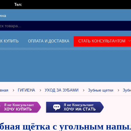
Тел:
ина
АК КУПИТЬ
ОПЛАТА И ДОСТАВКА
СТАТЬ КОНСУЛЬТАНТОМ
вная
ГИГИЕНА
УХОД ЗА ЗУБАМИ
Зубные щетки
Зубн
бная щётка с угольным напы