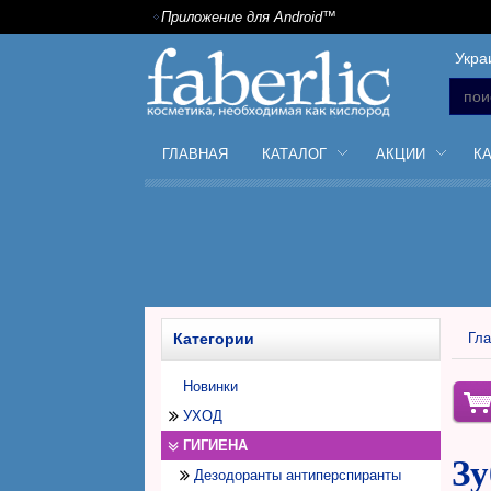
Приложение для Android™
Укра
ГЛАВНАЯ
КАТАЛОГ
АКЦИИ
К
Категории
Гла
Новинки
УХОД
ГИГИЕНА
Уход за лицом
Зу
Уход за телом
Дезодоранты антиперспиранты
Дневной крем