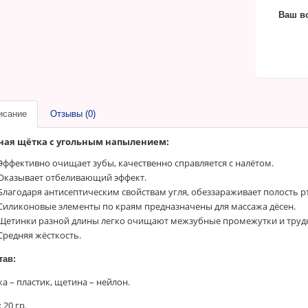
Ваш в
исание
Отзывы (0)
ная щётка с угольным напылением:
Эффективно очищает зубы, качественно справляется с налётом.
Оказывает отбеливающий эффект.
Благодаря антисептическим свойствам угля, обеззараживает полость рт
Силиконовые элементы по краям предназначены для массажа дёсен.
Щетинки разной длины легко очищают межзубные промежутки и труд
Средняя жёсткость.
тав:
ка – пластик, щетина – нейлон.
:
20 гр.