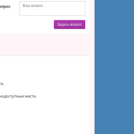
опрос
Задать вопрос
а.
нодоступные места.