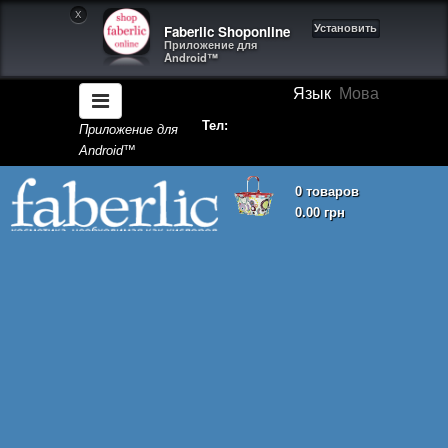
X
Faberlic Shoponline
Установить
Приложение для
Android™
Язык
Мова
Тел:
Приложение для
Android™
0 товаров
0.00 грн
Корзина покупок пуста!