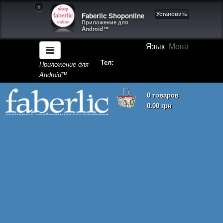
X
Faberlic Shoponline
Установить
Приложение для
Android™
Язык
Мова
Тел:
Приложение для
Android™
0 товаров
0.00 грн
Корзина покупок пуста!