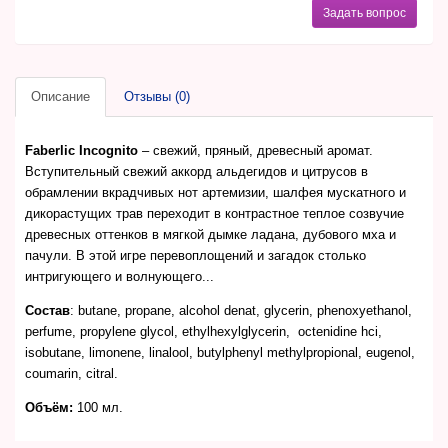
Задать вопрос
Описание
Отзывы (0)
Faberlic Incognito
– свежий, пряный, древесный аромат.
Вступительный свежий аккорд альдегидов и цитрусов в
обрамлении вкрадчивых нот артемизии, шалфея мускатного и
дикорастущих трав переходит в контрастное теплое созвучие
древесных оттенков в мягкой дымке ладана, дубового мха и
пачули. В этой игре перевоплощений и загадок столько
интригующего и волнующего...
Состав
: butane, propane, alcohol denat, glycerin, phenoxyethanol,
perfume, propylene glycol, ethylhexylglycerin, octenidine hci,
isobutane, limonene, linalool, butylphenyl methylpropional, eugenol,
coumarin, citral.
Объём:
100 мл.