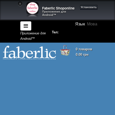
X
Faberlic Shoponline
Установить
Приложение для
Android™
Язык
Мова
Тел:
Приложение для
Android™
0 товаров
0.00 грн
Корзина покупок пуста!