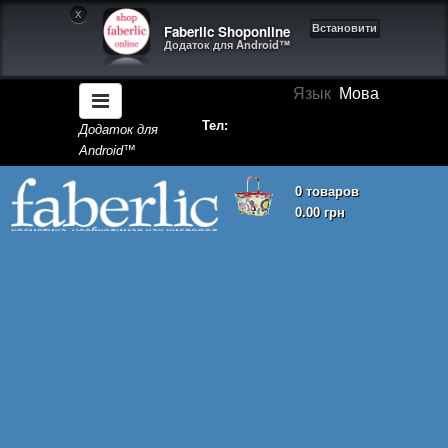
X
Faberlic Shoponline
Встановити
Додаток для Android™
Язык
Мова
Тел:
Додаток для
Android™
0 товаров
0.00 грн
Кошик покупок порожній!