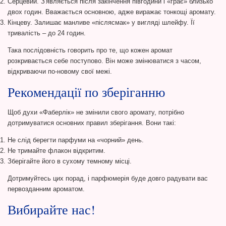
Серцевий. З'являється після закінчення півгодини і «грає» близько
двох годин. Вважається основною, адже виражає тонкощі аромату.
Кінцеву. Залишає манливе «післясмак» у вигляді шлейфу. Її
тривалість – до 24 годин.
Така послідовність говорить про те, що кожен аромат
розкривається себе поступово. Він може змінюватися з часом,
відкриваючи по-новому свої межі.
Рекомендації по зберіганню
Щоб духи «Фаберлік» не змінили свого аромату, потрібно
дотримуватися основних правил зберігання. Вони такі:
Не слід берегти парфуми на «чорний» день.
Не тримайте флакон відкритим.
Зберігайте його в сухому темному місці.
Дотримуйтесь цих порад, і парфюмерія буде довго радувати вас
первозданним ароматом.
Вибирайте нас!