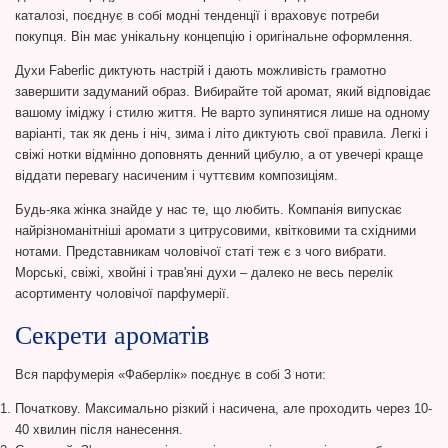
каталозі, поєднує в собі модні тенденції і враховує потреби
покупця. Він має унікальну концепцію і оригінальне оформлення.
Духи Faberlic диктують настрій і дають можливість грамотно
завершити задуманий образ. Вибирайте той аромат, який відповідає
вашому іміджу і стилю життя. Не варто зупинятися лише на одному
варіанті, так як день і ніч, зима і літо диктують свої правила. Легкі і
свіжі нотки відмінно доповнять денний цибулю, а от увечері краще
віддати перевагу насиченим і чуттєвим композиціям.
Будь-яка жінка знайде у нас те, що любить. Компанія випускає
найрізноманітніші аромати з цитрусовими, квітковими та східними
нотами. Представникам чоловічої статі теж є з чого вибрати.
Морські, свіжі, хвойні і трав'яні духи – далеко не весь перелік
асортименту чоловічої парфумерії.
Секрети ароматів
Вся парфумерія «Фаберлік» поєднує в собі 3 ноти:
Початкову. Максимально різкий і насичена, але проходить через 10-
40 хвилин після нанесення.