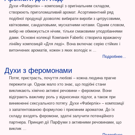
Духи «Фаберлік» – композиції з оригінальним складом,
створюють приголомшливий аромат. Асортиментний ряд
подібної продукції дозволяє вибирати вироби з цитрусовими,
квітковими, сандаловыми, мускатними нотами. Одним словом,
вибір не обмежується нічим, тільки смаковими уподобаннями
дами. Основні колекції Компанія Faberlic створила вражаючу
лінійку композицій «Для леді». Вона включає серію стійких і
витончених ароматів, кожен з яких володіє н …
Подробнее...
Духи з феромонами
Потяг, пристрасть, почуття любові – кожна людина прагне
пережити це. Однак мало хто знає, що подібні стани
викликають хімічно активні речовини – феромони. Вони
відіграють важливу роль у відносинах підлог, а також при
виникненні сексуального потягу. Духи «Фаберлік» – композиції
з запатентованою формулою і приємним ароматом. До їх
складу входять феромони, здатні залучити потенційного
партнера. Принцип дії Парфуми з активними речовинами, що
виклик …
Подробнее...