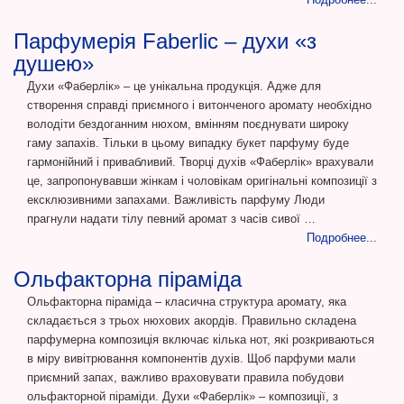
Парфумерія Faberlic – духи «з
душею»
Духи «Фаберлік» – це унікальна продукція. Адже для
створення справді приємного і витонченого аромату необхідно
володіти бездоганним нюхом, вмінням поєднувати широку
гаму запахів. Тільки в цьому випадку букет парфуму буде
гармонійний і привабливий. Творці духів «Фаберлік» врахували
це, запропонувавши жінкам і чоловікам оригінальні композиції з
ексклюзивними запахами. Важливість парфуму Люди
прагнули надати тілу певний аромат з часів сивої …
Подробнее...
Ольфакторна піраміда
Ольфакторна піраміда – класична структура аромату, яка
складається з трьох нюхових акордів. Правильно складена
парфумерна композиція включає кілька нот, які розкриваються
в міру вивітрювання компонентів духів. Щоб парфуми мали
приємний запах, важливо враховувати правила побудови
ольфакторной піраміди. Духи «Фаберлік» – композиції, з