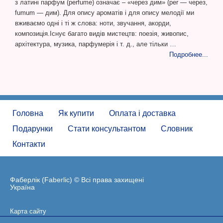
з латині парфум (perfume) означає – «через дим» (per — через,
fumum — дим). Для опису ароматів і для опису мелодії ми
вживаємо одні і ті ж слова: ноти, звучання, акорди,
композиція.Існує багато видів мистецтв: поезія, живопис,
архітектура, музика, парфумерія і т. д., але тільки …
Подробнее...
Головна
Як купити
Оплата і доставка
Подарунки
Стати консультантом
Словник
Контакти
Фаберлік (Faberlic) © Всі права захищені
Україна
Карта сайту
Угода користувача