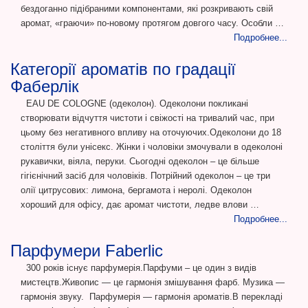
бездоганно підібраними компонентами, які розкривають свій
аромат, «граючи» по-новому протягом довгого часу. Особли …
Подробнее...
Категорії ароматів по градації
Фаберлік
EAU DE COLOGNE (одеколон). Одеколони покликані
створювати відчуття чистоти і свіжості на тривалий час, при
цьому без негативного впливу на оточуючих.Одеколони до 18
століття були унісекс. Жінки і чоловіки змочували в одеколоні
рукавички, віяла, перуки. Сьогодні одеколон – це більше
гігієнічний засіб для чоловіків. Потрійний одеколон – це три
олії цитрусових: лимона, бергамота і неролі. Одеколон
хороший для офісу, дає аромат чистоти, ледве влови …
Подробнее...
Парфумери Faberlic
300 років існує парфумерія.Парфуми – це один з видів
мистецтв.Живопис — це гармонія змішування фарб. Музика —
гармонія звуку. Парфумерія — гармонія ароматів.В перекладі