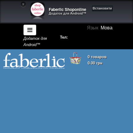
X
Faberlic Shoponline
Встановити
Додаток для Android™
Язык
Мова
Тел:
Додаток для
Android™
0 товаров
0.00 грн
Кошик покупок порожній!