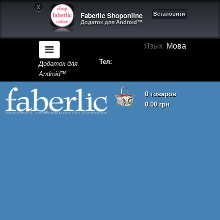
X
Faberlic Shoponline
Встановити
Додаток для Android™
Язык
Мова
Тел:
Додаток для
Android™
0 товаров
0.00 грн
Кошик покупок порожній!