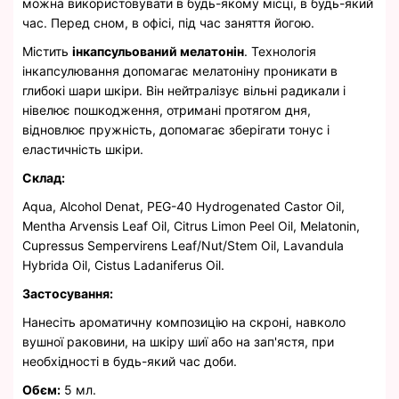
можна використовувати в будь-якому місці, в будь-який
час. Перед сном, в офісі, під час заняття йогою.
Містить
інкапсульований мелатонін
. Технологія
інкапсулювання допомагає мелатоніну проникати в
глибокі шари шкіри. Він нейтралізує вільні радикали і
нівелює пошкодження, отримані протягом дня,
відновлює пружність, допомагає зберігати тонус і
еластичність шкіри.
Склад:
Aqua, Alcohol Denat, PEG-40 Hydrogenated Castor Oil,
Mentha Arvensis Leaf Oil, Citrus Limon Peel Oil, Melatonin,
Cupressus Sempervirens Leaf/Nut/Stem Oil, Lavandula
Hybrida Oil, Cistus Ladaniferus Oil.
Застосування:
Нанесіть ароматичну композицію на скроні, навколо
вушної раковини, на шкіру шиї або на зап'ястя, при
необхідності в будь-який час доби.
Обєм:
5 мл.