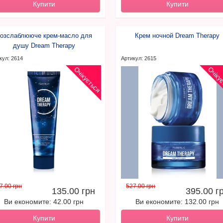
Купити
Купити
озслаблююче крем-масло для
Крем ночной Dream Therapy
душу Dream Therapy
кул: 2614
Артикул: 2615
Очікується
Очіку
7.00 грн
527.00 грн
135.00 грн
395.00 г
Ви економите: 42.00 грн
Ви економите: 132.00 грн
Купити
Купити