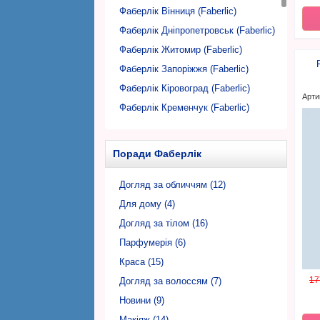
Фаберлік Вінниця (Faberlic)
Фаберлік Дніпропетровськ (Faberlic)
Фаберлік Житомир (Faberlic)
Фаберлік Запоріжжя (Faberlic)
Фаберлік Кіровоград (Faberlic)
Арти
Фаберлік Кременчук (Faberlic)
Фаберлік Кривий Ріг (Faberlic)
Фаберлік Луцьк (Faberlic)
Поради Фаберлік
Фаберлік Львів (Faberlic)
Фаберлік Миколаїв (Faberlic)
Догляд за обличчям (12)
Фаберлік Нікополь (Faberlic)
Для дому (4)
Фаберлік Одеса (Faberlic)
Догляд за тілом (16)
Фаберлік Полтава (Faberlic)
Парфумерія (6)
Фаберлік Рівне (Faberlic)
Краса (15)
17
Фаберлік Суми (Faberlic)
Догляд за волоссям (7)
Фаберлік Тернопіль (Faberlic)
Новини (9)
Фаберлік Ужгород (Faberlic)
Макіяж (14)