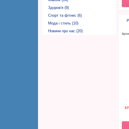
Фаберлік Харків (Faberlic)
Здоров'я (9)
Фаберлік Херсон (Faberlic)
Спорт та фітнес (6)
Р
Фаберлік Хмельницький (Faberlic)
Мода і стиль (10)
Фаберлік Черкаси (Faberlic)
Новини про нас (20)
Арти
Фаберлік Чернівці (Faberlic)
Фаберлік Чернігів (Faberlic)
17