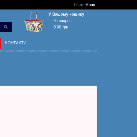
Язык
Мова
У Вашому кошику
0 товаров
0.00 грн
Кошик покупок порожній!
КОНТАКТИ