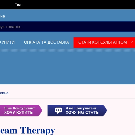
Тел:
їна
 КУПИТИ
ОПЛАТА ТА ДОСТАВКА
СТАТИ КОНСУЛЬТАНТОМ
овна
eam Therapy