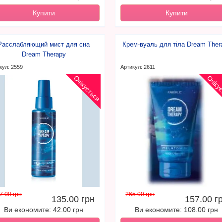
Купити
Купити
Расслабляющий мист для сна
Крем-вуаль для тіла Dream Ther
Dream Therapy
кул: 2559
Артикул: 2611
Очікується
Очіку
7.00 грн
265.00 грн
135.00 грн
157.00 г
Ви економите: 42.00 грн
Ви економите: 108.00 грн