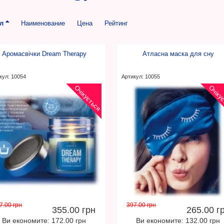
ул
Наименование
Цена
Рейтинг
Аромасвічки Dream Therapy
Атласна маска для сну
кул: 10054
Артикул: 10055
Очікується
Очіку
7.00 грн
397.00 грн
355.00 грн
265.00 г
Ви економите: 172.00 грн
Ви економите: 132.00 грн