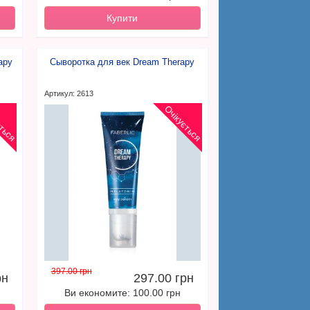
Купити
apy
Сыворотка для век Dream Therapy
Артикул: 2613
ється
Очікується
397.00 грн
рн
297.00 грн
Ви економите: 100.00 грн