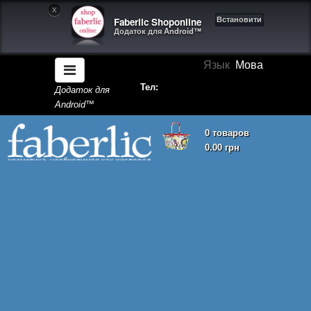
X
Faberlic Shoponline
Встановити
Додаток для Android™
Язык
Мова
Тел:
Додаток для
Android™
0 товаров
0.00 грн
Кошик покупок порожній!