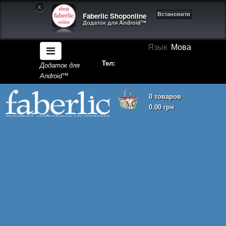
X
Faberlic Shoponline
Встановити
Додаток для Android™
Язык
Мова
Тел:
Додаток для
Android™
0 товаров
0.00 грн
Кошик покупок порожній!