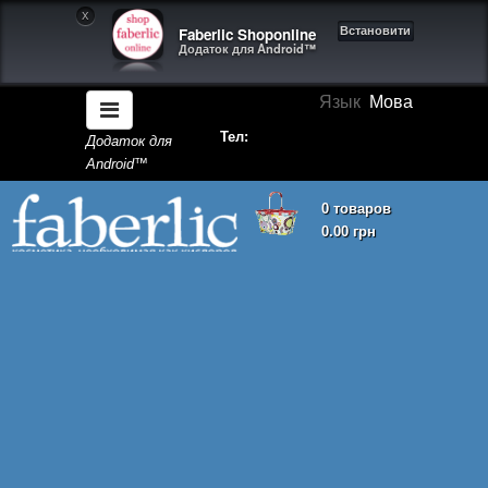
X
Faberlic Shoponline
Встановити
Додаток для Android™
Язык
Мова
Тел:
Додаток для
Android™
0 товаров
0.00 грн
Кошик покупок порожній!