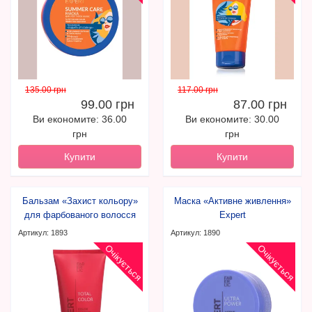
135.00 грн
117.00 грн
99.00 грн
87.00 грн
Ви економите: 36.00
Ви економите: 30.00
грн
грн
Купити
Купити
Бальзам «Захист кольору»
Маска «Активне живлення»
для фарбованого волосся
Expert
Expert
Артикул: 1893
Артикул: 1890
Очікується
Очікується