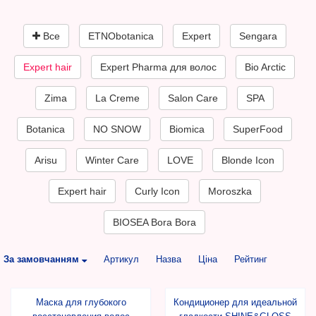
Все
ETNObotanica
Expert
Sengara
Expert hair
Expert Pharma для волос
Bio Arctic
Zima
La Creme
Salon Care
SPA
Botanica
NO SNOW
Biomica
SuperFood
Arisu
Winter Care
LOVE
Blonde Icon
Expert hair
Curly Icon
Moroszka
BIOSEA Bora Bora
За замовчанням
Артикул
Назва
Ціна
Рейтинг
Маска для глубокого
Кондиционер для идеальной