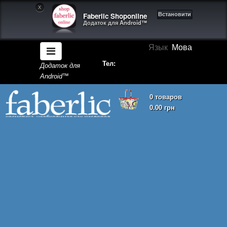
X
Faberlic Shoponline
Встановити
Додаток для Android™
Язык
Мова
Тел:
Додаток для
Android™
0 товаров
0.00 грн
Кошик покупок порожній!