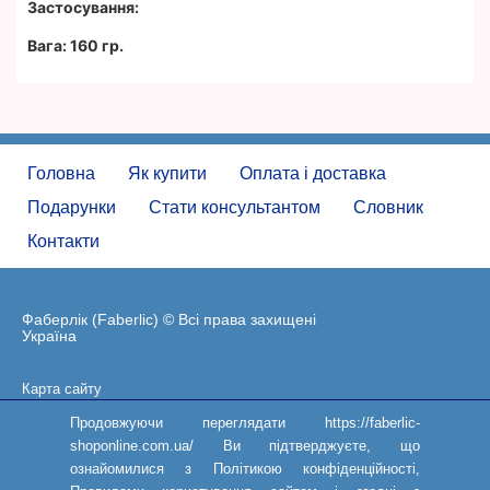
Застосування:
Вага: 160 гр.
Головна
Як купити
Оплата і доставка
Подарунки
Стати консультантом
Словник
Контакти
Фаберлік (Faberlic) © Всі права захищені
Україна
Карта сайту
Угода користувача
Продовжуючи переглядати https://faberlic-
shoponline.com.ua/ Ви підтверджуєте, що
ознайомилися з Політикою конфіденційності,