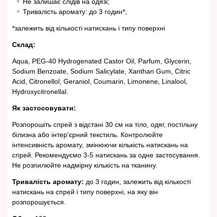
Не залишає слідів на одязі;
Тривалість аромату: до 3 годин*;
*залежить від кількості натискань і типу поверхні
Склад:
Aqua, PEG-40 Hydrogenated Castor Oil, Parfum, Glycerin,
Sodium Benzoate, Sodium Salicylate, Xanthan Gum, Citric
Acid, Citronellol, Geraniol, Coumarin, Limonene, Linalool,
Hydroxycitronellal.
Як застосовувати:
Розпорошіть спрей з відстані 30 см на тіло, одяг, постільну
білизна або інтер'єрний текстиль. Контролюйте
інтенсивність аромату, змінюючи кількість натискань на
спрей. Рекомендуємо 3-5 натискань за одне застосування.
Не розпилюйте надмірну кількість на тканину.
Тривалість аромату:
до 3 годин, залежить від кількості
натискань на спрей і типу поверхні, на яку він
розпорошується.