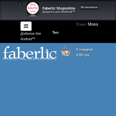
X
Faberlic Shoponline
Встановити
Додаток для Android™
Язык
Мова
Тел:
Додаток для
Android™
0 товаров
0.00 грн
Кошик покупок порожній!