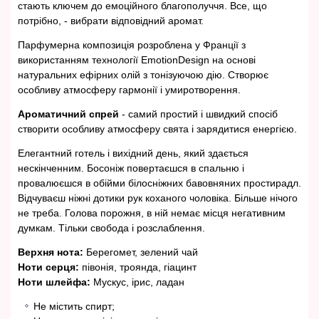
стають ключем до емоційного благополуччя. Все, що
потрібно, - вибрати відповідний аромат.
Парфумерна композиція розроблена у Франції з
використанням технології EmotionDesign на основі
натуральних ефірних олій з тонізуючою дію. Створює
особливу атмосферу гармонії і умиротворення.
Ароматичний спрей
- самий простий і швидкий спосіб
створити особливу атмосферу свята і зарядитися енергією.
Елегантний готель і вихідний день, який здається
нескінченним. Босоніж повертаєшся в спальню і
провалюєшся в обійми білосніжних бавовняних простирадл.
Відчуваєш ніжні дотики рук коханого чоловіка. Більше нічого
не треба. Голова порожня, в ній немає місця негативним
думкам. Тільки свобода і розслаблення.
Верхня нота:
Берегомет, зелений чай
Ноти серця:
півонія, троянда, гіацинт
Ноти шлейфа:
Мускус, ірис, ладан
Не містить спирт;