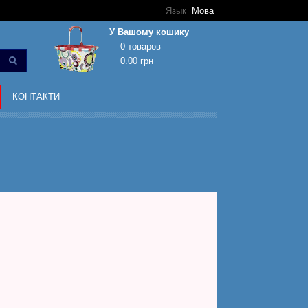
Язык
Мова
У Вашому кошику
0 товаров
0.00 грн
Кошик покупок порожній!
КОНТАКТИ