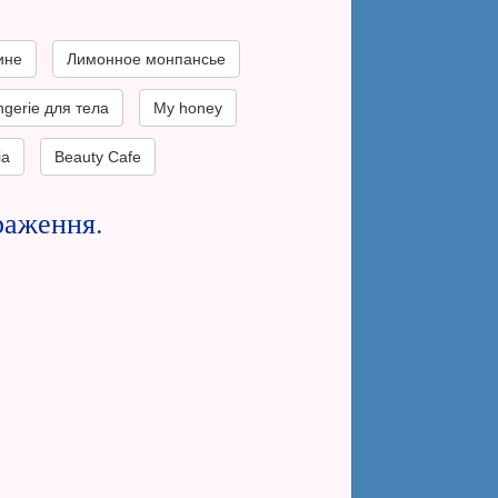
ине
Лимонное монпансье
gerie для тела
My honey
ia
Beauty Cafe
раження.