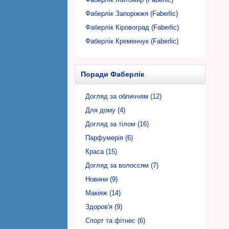
Фаберлік Запоріжжя (Faberlic)
Фаберлік Кіровоград (Faberlic)
Фаберлік Кременчук (Faberlic)
Фаберлік Кривий Ріг (Faberlic)
Фаберлік Луцьк (Faberlic)
Поради Фаберлік
Фаберлік Львів (Faberlic)
Фаберлік Миколаїв (Faberlic)
Догляд за обличчям (12)
Фаберлік Нікополь (Faberlic)
Для дому (4)
Фаберлік Одеса (Faberlic)
Догляд за тілом (16)
Фаберлік Полтава (Faberlic)
Парфумерія (6)
Фаберлік Рівне (Faberlic)
Краса (15)
Фаберлік Суми (Faberlic)
Догляд за волоссям (7)
Фаберлік Тернопіль (Faberlic)
Новини (9)
Фаберлік Ужгород (Faberlic)
Макіяж (14)
Фаберлік Харків (Faberlic)
Здоров'я (9)
Фаберлік Херсон (Faberlic)
Спорт та фітнес (6)