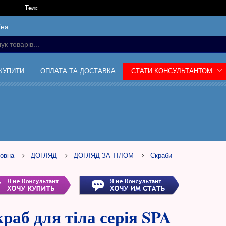
Тел:
їна
 КУПИТИ
ОПЛАТА ТА ДОСТАВКА
СТАТИ КОНСУЛЬТАНТОМ
овна
ДОГЛЯД
ДОГЛЯД ЗА ТІЛОМ
Скраби
раб для тіла серія SPA