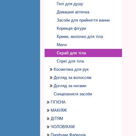
Нічні креми
Гелі для душу
Засоби для повік і вій
Домашня аптечка
Маски для обличчя
Засоби для прийняття ванни
Очищення, тоніки
Корекція фігури
Скраби, пілінги
Креми, молочко для тіла
Сироватки, концентрати
Мило
Бальзам для губ
Скраб для тіла
Аксесуари
Спреї для тіла
Косметика для рук
Догляд за волоссям
Крем для рук
Догляд за ногами
Рукавички для догляду за руками
Шампуні
Сонцезахисні засоби
Бальзами, маски для волосся
Креми, гелі, спреї для ніг
ГІГІЄНА
Фарба для волосся
Скраби для ніг
МАКІЯЖ
Засоби для інтимної гігієни
Спеціальний догляд за волоссям
Аксесуари для ніг
ДІТЯМ
Дезодоранти антиперспіранти
Косметика для обличчя
Засоби для укладки волосся
Гелі, лубриканти
ЧОЛОВІКАМ
Засоби по догляду за зубами
Макіяж для губ
Дитяча косметика і засоби по
Аксесуари для волосся
Серветки, прокладки
Дезодоранти, спреї
База для макіяжу
догляду за шкірою
Парфуми Фаберлік
Макіяж очей
Засоби по догляду за обличчям для
Кулькові дезодоранти
Зубна паста
Бронзеры, хайлайтеры
Блиск для губ