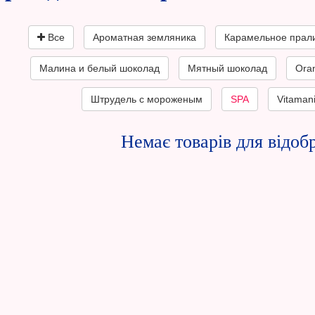
Все
Ароматная земляника
Карамельное прал
Малина и белый шоколад
Мятный шоколад
Oran
Штрудель с мороженым
SPA
Vitaman
Немає товарів для відоб