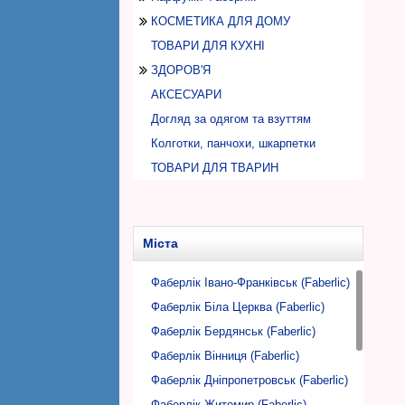
Дитяча косметика для ванни та
чоловіків
Сонцезахисні засоби для дітей
КОСМЕТИКА ДЛЯ ДОМУ
Косметика для нігтів
Парфуми, туалетна вода для жінок
Парфумовані кулькові
Зубні щітки
Коректор для обличчя
Олівець для губ
Олівці, підводки для очей
душу
Засоби по догляду за тілом для
дезодоранти
Дитячий крем, молочко для тіла
Креми, гелі для чоловіків
ТОВАРИ ДЛЯ КУХНІ
Аксесуари для макіяжу
Парфуми, туалетна вода для
Засоби по догляду за кухнею
Ополіскувачі, спреї для порожнини
Пудра для обличчя
Помада
Тіні для повік
База, сушка, коректор для нігтів
Дитяча косметика для волосся
чоловіків
чоловікові
рота
Дитячі серветки
Засоби для очищення обличчя для
ЗДОРОВ'Я
Засоби для миття посуду
Рум'яна
Туш для вій
Засоби для догляду за нігтями
Дитяча косметика для губ
Засоби для гоління
чоловіків
Чоловічі гелі для душу
Аромати для дому
АКСЕСУАРИ
Засоби по догляду за поверхнями
Домашняя аптечка
Тональний крем
Засоби для зняття лаку
Дитяча зубна паста
Чоловічий дезодорант
Чоловічий шампунь, бальзам для
Засоби після гоління
Пробники парфумів, туалетної води
Догляд за одягом та взуттям
Засоби по догляду за ванними і
ОРТОПЕДИЧНІ ТОВАРИ
Лак для нігтів
волосся
Дитяча косметика для нігтів
Піна для гоління
Кулькові дезодоранти для
туалетними кімнатами
Колготки, панчохи, шкарпетки
Спорт
чоловіків
Аксесуари дитячої косметики
Засоби по догляду за одягом
ТОВАРИ ДЛЯ ТВАРИН
Товари ДЕНАС
Чоловічі дезодоранти спреї
Засоби для очищення повітря
Пральні порошки
ХАРЧУВАННЯ
Автомобільна косметика та
Кондиціонери для прання
Каші, супи
аксесуари
Плямовивідники
Напої, фіточаї
Міста
Аксесуари для дому
Гелі для прання
Пробні зразки косметики для
Дозатори, флакони
Фаберлік Івано-Франківськ (Faberlic)
Аксесуари для прання
будинку
Серветки, губки для прибирання
Фаберлік Біла Церква (Faberlic)
Фаберлік Бердянськ (Faberlic)
Фаберлік Вінниця (Faberlic)
Фаберлік Дніпропетровськ (Faberlic)
Фаберлік Житомир (Faberlic)