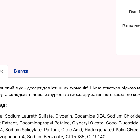
Ваш E
Ваше пи
ис
Відгуки
ановий мус - десерт для істинних гурманів! Ніжна текстура рідкого
ру, а солодкий шлейф занурює в атмосферу затишного кафе, де кож
ад:
a, Sodium Laureth Sulfate, Glycerin, Cocamide DEA, Sodium Chlorid
it Extract, Cocamidopropyl Betaine, Glyceryl Oleate, Coco-Glucoside
A, Sodium Salicylate, Parfum, Citric Acid, Hydrogenated Palm Glyceri
zophenon-4, Sodium Benzoate, CI 15985, CI 19140.