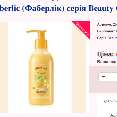
berlic (Фаберлік) серія Beauty 
Очікується
Артикул:
25
Виробник:
F
Серія
Beaut
Ціна:
Ваша еко
Задати пи
Ваше