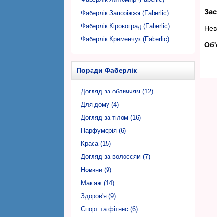
Зас
Фаберлік Запоріжжя (Faberlic)
Фаберлік Кіровоград (Faberlic)
Нев
Фаберлік Кременчук (Faberlic)
Об'
Фаберлік Кривий Ріг (Faberlic)
Фаберлік Луцьк (Faberlic)
Поради Фаберлік
Фаберлік Львів (Faberlic)
Фаберлік Миколаїв (Faberlic)
Догляд за обличчям (12)
Фаберлік Нікополь (Faberlic)
Для дому (4)
Фаберлік Одеса (Faberlic)
Догляд за тілом (16)
Фаберлік Полтава (Faberlic)
Парфумерія (6)
Фаберлік Рівне (Faberlic)
Краса (15)
Фаберлік Суми (Faberlic)
Догляд за волоссям (7)
Фаберлік Тернопіль (Faberlic)
Новини (9)
Фаберлік Ужгород (Faberlic)
Макіяж (14)
Фаберлік Харків (Faberlic)
Здоров'я (9)
Фаберлік Херсон (Faberlic)
Спорт та фітнес (6)