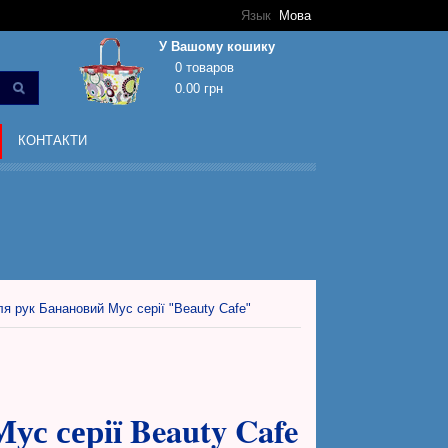
Язык
Мова
У Вашому кошику
0 товаров
0.00 грн
Кошик покупок порожній!
КОНТАКТИ
я рук Банановий Мус серії "Beauty Cafe"
ус серії Beauty Cafe