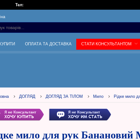
Тел:
їна
 КУПИТИ
ОПЛАТА ТА ДОСТАВКА
СТАТИ КОНСУЛЬТАНТОМ
овна
ДОГЛЯД
ДОГЛЯД ЗА ТІЛОМ
Мило
Рідке мило дл
дке мило для рук Банановий М