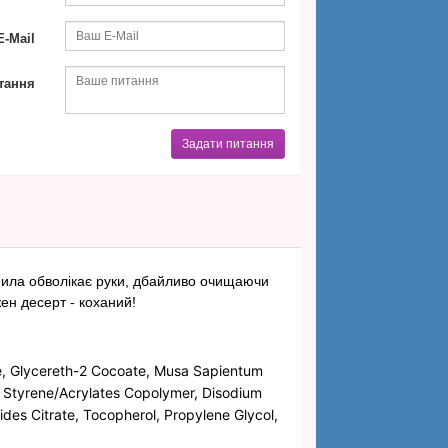
-Mail
тання
Задати питання
 мила обволікає руки, дбайливо очищаючи
ен десерт - коханий!
e, Glycereth-2 Cocoate, Musa Sapientum
, Styrene/Acrylates Copolymer, Disodium
des Citrate, Tocopherol, Propylene Glycol,