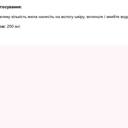
тосування:
елику кількість мила нанесіть на вологу шкіру, вспеньте і змийте вод
єм:
200 мл