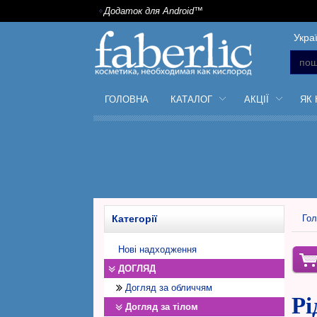
Додаток для Android™
Укра
ГОЛОВНА
КАТАЛОГ
АКЦІЇ
ЯК
Категорії
Гол
Нові надходження
ДОГЛЯД
Догляд за обличчям
Рі
Догляд за тілом
Денний крем