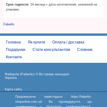
Срок годности
: 24 месяца с даты изготовления, указанной на
упаковке.
Faberlic
Головна
Як купити
Оплата і доставка
Подарунки
Стати консультантом
Словник
Контакти
Фаберлік (Faberlic) © Всі права захищені
Україна
Карта сайту
Угода користувача
Продовжуючи переглядати https://faberlic-
shoponline.com.ua/ Ви підтверджуєте, що
ознайомилися з Політикою конфіденційності,