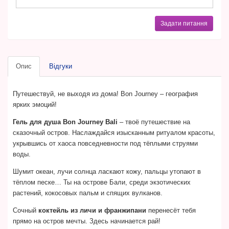
Задати питання
Опис
Відгуки
Путешествуй, не выходя из дома! Bon Journey – география
ярких эмоций!
Гель для душа Bon Journey Bali
– твоё путешествие на
сказочный остров. Наслаждайся изысканным ритуалом красоты,
укрывшись от хаоса повседневности под тёплыми струями
воды.
Шумит океан, лучи солнца ласкают кожу, пальцы утопают в
тёплом песке… Ты на острове Бали, среди экзотических
растений, кокосовых пальм и спящих вулканов.
Сочный
коктейль из личи и франжипани
перенесёт тебя
прямо на остров мечты. Здесь начинается рай!