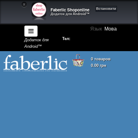
X
Faberlic Shoponline
Встановити
Додаток для Android™
Язык
Мова
Тел:
Додаток для
Android™
0 товаров
0.00 грн
Кошик покупок порожній!