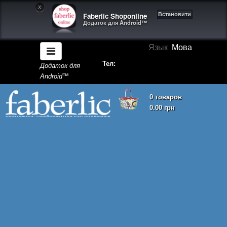
X
Faberlic Shoponline
Встановити
Додаток для Android™
Язык
Мова
Тел:
Додаток для
Android™
0 товаров
0.00 грн
Кошик покупок порожній!