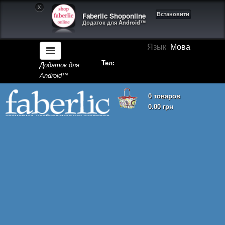
X
Faberlic Shoponline
Встановити
Додаток для Android™
Язык
Мова
Тел:
Додаток для
Android™
0 товаров
0.00 грн
Кошик покупок порожній!