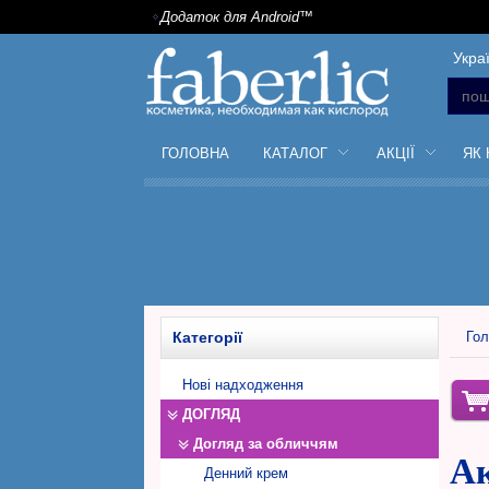
Додаток для Android™
Укра
ГОЛОВНА
КАТАЛОГ
АКЦІЇ
ЯК
Категорії
Гол
Нові надходження
ДОГЛЯД
Догляд за обличчям
Ак
Денний крем