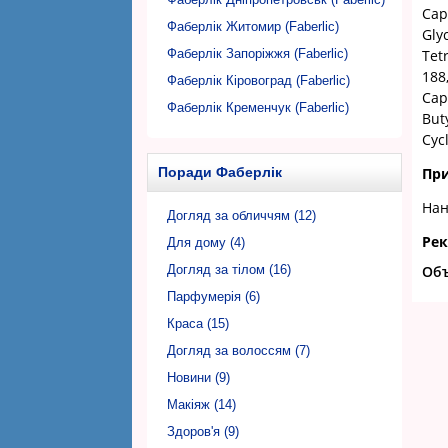
Cap
Фаберлік Житомир (Faberlic)
Gly
Фаберлік Запоріжжя (Faberlic)
Tet
188
Фаберлік Кіровоград (Faberlic)
Cap
Фаберлік Кременчук (Faberlic)
But
Фаберлік Кривий Ріг (Faberlic)
Cyc
Фаберлік Луцьк (Faberlic)
Поради Фаберлік
Пр
Фаберлік Львів (Faberlic)
Нан
Фаберлік Миколаїв (Faberlic)
Догляд за обличчям (12)
Ре
Фаберлік Нікополь (Faberlic)
Для дому (4)
Фаберлік Одеса (Faberlic)
Догляд за тілом (16)
Об
Фаберлік Полтава (Faberlic)
Парфумерія (6)
Фаберлік Рівне (Faberlic)
Краса (15)
Фаберлік Суми (Faberlic)
Догляд за волоссям (7)
Фаберлік Тернопіль (Faberlic)
Новини (9)
Фаберлік Ужгород (Faberlic)
Макіяж (14)
Фаберлік Харків (Faberlic)
Здоров'я (9)