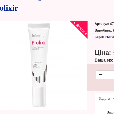
olixir
Очікується
Артикул:
07
Виробник:
F
Серія
Prolixi
Ціна:
Ваша еко
Задати пи
Ваше