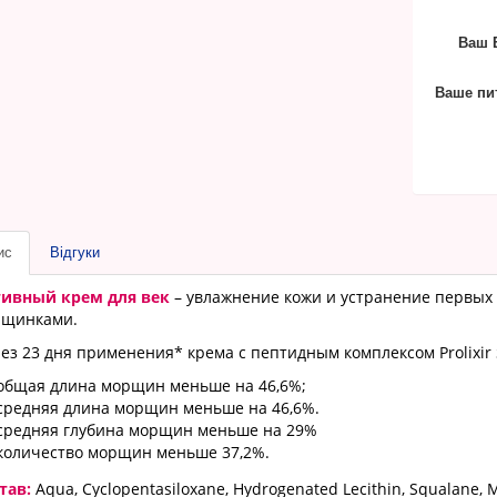
Ваш E
Ваше пи
ис
Відгуки
ивный крем для век
– увлажнение кожи и устранение первых 
рщинками.
ез 23 дня применения* крема с пептидным комплексом Prolixir
общая длина морщин меньше на 46,6%;
средняя длина морщин меньше на 46,6%.
средняя глубина морщин меньше на 29%
количество морщин меньше 37,2%.
тав:
Aqua, Cyclopentasiloxane, Hydrogenated Lecithin, Squalane, M