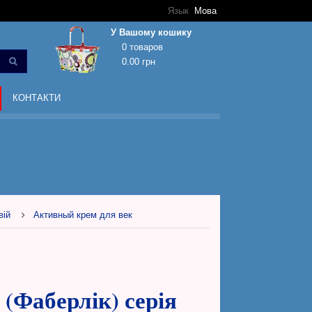
Язык
Мова
У Вашому кошику
0 товаров
0.00 грн
Кошик покупок порожній!
КОНТАКТИ
вій
Активный крем для век
 (Фаберлік) серія