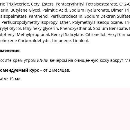
ric Triglyceride, Cetyl Esters, Pentaerythrityl Tetraisostearate, C12
cerin, Butylene Glycol, Palmitic Acid, Sodium Hyaluronate, Dimer Tr
raisopalmitate, Panthenol, Perfluorodecalin, Sodium Dextran Sulfa
, Perfluoropolymethylisopropyl Ether, Polymethylsilsesquioxane, T
rylyl Glycol, Ethylhexylglycerin, Phenoxyethanol, Sodium Benzoate,
ylphenyl Methylpropional, Benzyl Salicylate, Citronellol, Hexyl Cinn
lohexene Carboxaldehyde, Limonene, Linalool.
именение:
осите крем утром и/или вечером на очищенную кожу вокруг гла
комендуемый курс
– от 2 месяцев.
ъём:
15 мл.