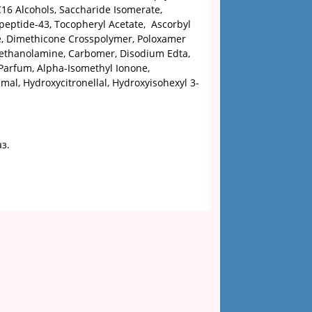
-C16 Alcohols, Saccharide Isomerate,
ipeptide-43, Tocopheryl Acetate, Ascorbyl
te, Dimethicone Crosspolymer, Poloxamer
riethanolamine, Carbomer, Disodium Edta,
 Parfum, Alpha-Isomethyl Ionone,
amal, Hydroxycitronellal, Hydroxyisohexyl 3-
з.