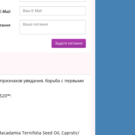
-Mail
тання
Задати питання
признаков увядания, борьба с первыми
 S20™:
acadamia Ternifolia Seed Oil, Caprylic/