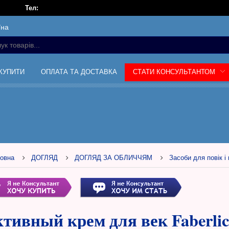
Тел:
їна
 КУПИТИ
ОПЛАТА ТА ДОСТАВКА
СТАТИ КОНСУЛЬТАНТОМ
овна
ДОГЛЯД
ДОГЛЯД ЗА ОБЛИЧЧЯМ
Засоби для повік і 
тивный крем для век Faberlic