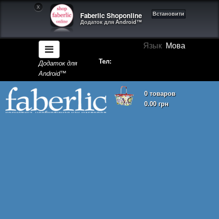
X
Faberlic Shoponline
Встановити
Додаток для Android™
Язык
Мова
Тел:
Додаток для
Android™
0 товаров
0.00 грн
Кошик покупок порожній!