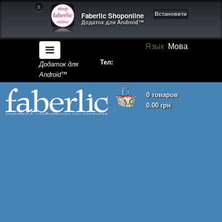
X
Faberlic Shoponline
Встановити
Додаток для Android™
Язык
Мова
Тел:
Додаток для
Android™
0 товаров
0.00 грн
Кошик покупок порожній!