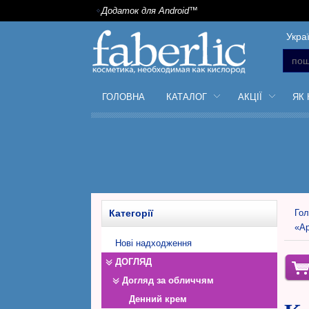
Додаток для Android™
Укра
ГОЛОВНА
КАТАЛОГ
АКЦІЇ
ЯК
Категорії
Гол
«Ар
Нові надходження
ДОГЛЯД
Догляд за обличчям
Денний крем