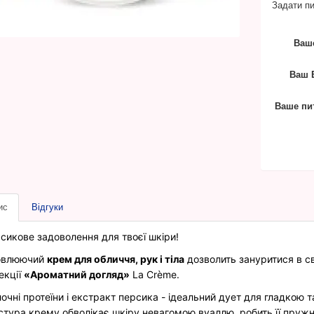
Задати пи
Ваше
Ваш E
Ваше пи
ис
Відгуки
сикове задоволення для твоєї шкіри!
овлюючий
крем для обличчя, рук і тіла
дозволить зануритися в св
екції
«Ароматний догляд»
La Crème.
очні протеїни і екстракт персика - ідеальний дует для гладкою 
стура крему обволікає шкіру невагомою вуаллю, робить її пружн