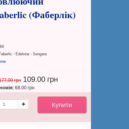
оновлюючий
berlic (Фаберлік)
69
aberlic - Edelstar - Sengara
eme
109.00 грн
177.00 грн
номія:
68.00 грн