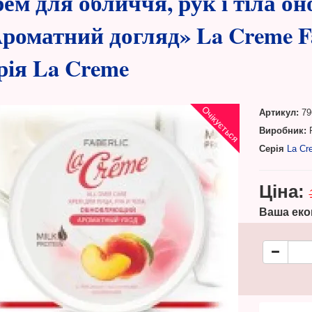
ем для обличчя, рук і тіла 
роматний догляд» La Creme Fa
рія La Creme
Очікується
Артикул:
79
Виробник:
F
Серія
La Cr
Ціна:
Ваша еко