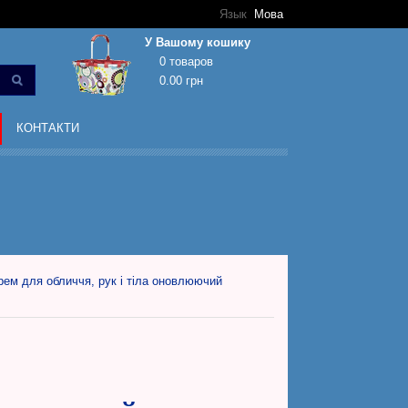
Язык
Мова
У Вашому кошику
0 товаров
0.00 грн
Кошик покупок порожній!
КОНТАКТИ
рем для обличчя, рук і тіла оновлюючий