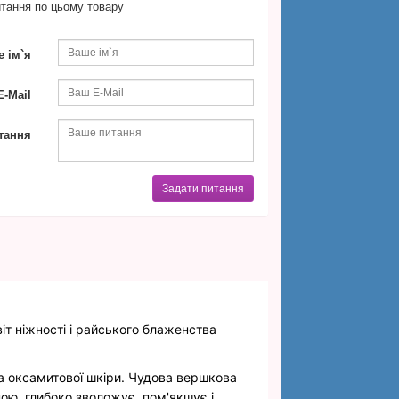
тання по цьому товару
 ім`я
-Mail
тання
Задати питання
іт ніжності і райського блаженства
та оксамитової шкіри. Чудова вершкова
ою, глибоко зволожує, пом'якшує і