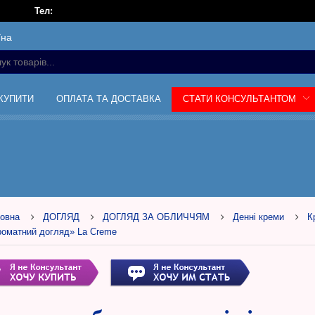
Тел:
їна
 КУПИТИ
ОПЛАТА ТА ДОСТАВКА
СТАТИ КОНСУЛЬТАНТОМ
овна
ДОГЛЯД
ДОГЛЯД ЗА ОБЛИЧЧЯМ
Денні креми
К
оматний догляд» La Creme