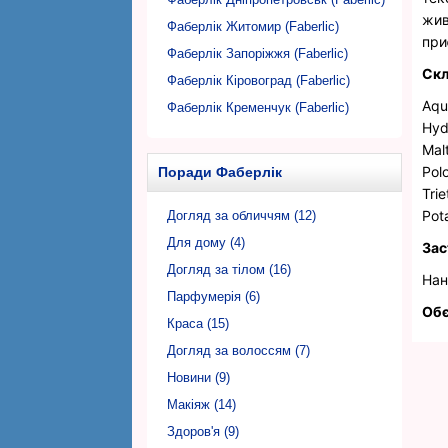
жив
Фаберлік Житомир (Faberlic)
при
Фаберлік Запоріжжя (Faberlic)
Скл
Фаберлік Кіровоград (Faberlic)
Aqua
Фаберлік Кременчук (Faberlic)
Hyd
Фаберлік Кривий Ріг (Faberlic)
Mal
Фаберлік Луцьк (Faberlic)
Pol
Поради Фаберлік
Фаберлік Львів (Faberlic)
Tri
Pot
Фаберлік Миколаїв (Faberlic)
Догляд за обличчям (12)
Фаберлік Нікополь (Faberlic)
Для дому (4)
Зас
Фаберлік Одеса (Faberlic)
Догляд за тілом (16)
Нан
Фаберлік Полтава (Faberlic)
Парфумерія (6)
Об
Фаберлік Рівне (Faberlic)
Краса (15)
Фаберлік Суми (Faberlic)
Догляд за волоссям (7)
Фаберлік Тернопіль (Faberlic)
Новини (9)
Фаберлік Ужгород (Faberlic)
Макіяж (14)
Фаберлік Харків (Faberlic)
Здоров'я (9)