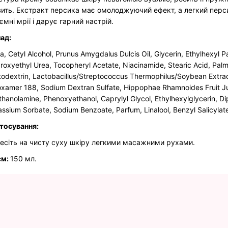
ить. Екстракт персика має омолоджуючий ефект, а легкий перси
ємні мрії і дарує гарний настрій.
ад:
, Cetyl Alcohol, Prunus Amygdalus Dulcis Oil, Glycerin, Ethylhexyl P
roxyethyl Urea, Tocopheryl Acetate, Niacinamide, Stearic Acid, Palmit
todextrin, Lactobacillus/Streptococcus Thermophilus/Soybean Extract
oxamer 188, Sodium Dextran Sulfate, Hippophae Rhamnoides Fruit J
ethanolamine, Phenoxyethanol, Caprylyl Glycol, Ethylhexylglycerin, Di
assium Sorbate, Sodium Benzoate, Parfum, Linalool, Benzyl Salicylate,
тосування:
есіть на чисту суху шкіру легкими масажними рухами.
єм:
150 мл.