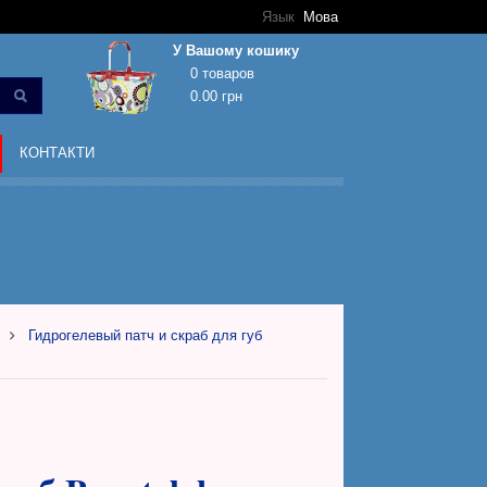
Язык
Мова
У Вашому кошику
0 товаров
0.00 грн
Кошик покупок порожній!
КОНТАКТИ
Гидрогелевый патч и скраб для губ