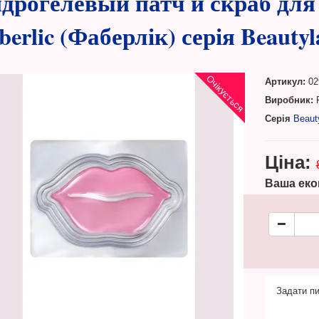
дрогелевый патч и скраб для 
berlic (Фаберлік) серія Beautyl
Очікується
Артикул:
02
Виробник:
F
Серія
Beaut
Ціна:
Ваша еко
Задати пи