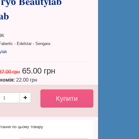
губ Beautylab
ab
96
aberlic - Edelstar - Sengara
ylab
65.00 грн
87.00 грн
номія:
22.00 грн
тання по цьому товару