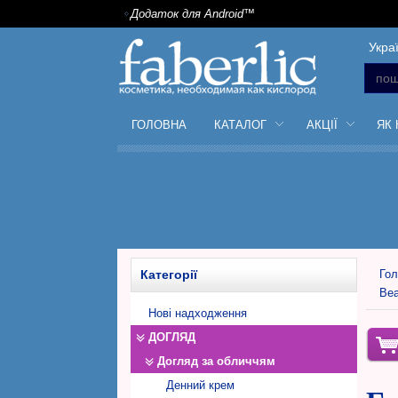
Додаток для Android™
Укра
ГОЛОВНА
КАТАЛОГ
АКЦІЇ
ЯК
Категорії
Гол
Bea
Нові надходження
ДОГЛЯД
Догляд за обличчям
Денний крем