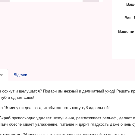
Ваше
Ваш E
Ваше пи
ис
Відгуки
ы сохнут и шелушатся? Подари им нежный и деликатный уход! Решить 
 губ
в одном саше!
о 15 минут и два шага, чтобы сделать кожу губ идеальной!
Скраб
превосходно удаляет шелушения, разглаживает рельеф, делает ко
Патч
обеспечивает увлажнение, питание и дарит гладкость даже очень с
к годности:
24 месяца с даты изготовления, указанной на упаковке.