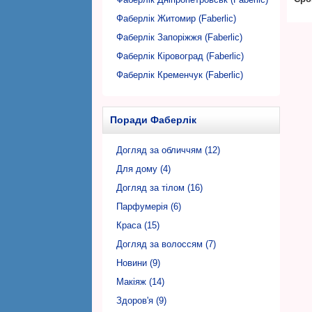
Фаберлік Житомир (Faberlic)
Фаберлік Запоріжжя (Faberlic)
Фаберлік Кіровоград (Faberlic)
Фаберлік Кременчук (Faberlic)
Фаберлік Кривий Ріг (Faberlic)
Фаберлік Луцьк (Faberlic)
Поради Фаберлік
Фаберлік Львів (Faberlic)
Фаберлік Миколаїв (Faberlic)
Догляд за обличчям (12)
Фаберлік Нікополь (Faberlic)
Для дому (4)
Фаберлік Одеса (Faberlic)
Догляд за тілом (16)
Фаберлік Полтава (Faberlic)
Парфумерія (6)
Фаберлік Рівне (Faberlic)
Краса (15)
Фаберлік Суми (Faberlic)
Догляд за волоссям (7)
Фаберлік Тернопіль (Faberlic)
Новини (9)
Фаберлік Ужгород (Faberlic)
Макіяж (14)
Фаберлік Харків (Faberlic)
Здоров'я (9)