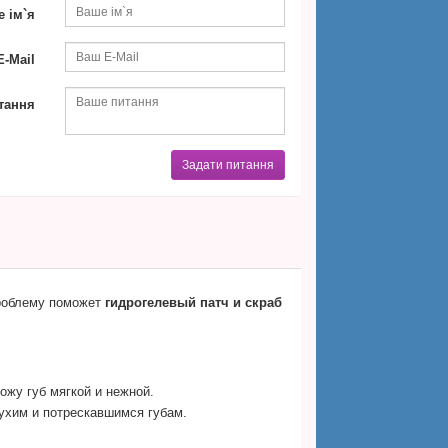
 ім`я
-Mail
тання
Задати питання
проблему поможет
гидрогелевый патч и скраб
жу губ мягкой и нежной.
ухим и потрескавшимся губам.