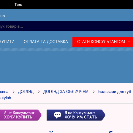
Тел:
їна
 КУПИТИ
ОПЛАТА ТА ДОСТАВКА
СТАТИ КОНСУЛЬТАНТОМ
овна
ДОГЛЯД
ДОГЛЯД ЗА ОБЛИЧЧЯМ
Бальзами для губ
utylab