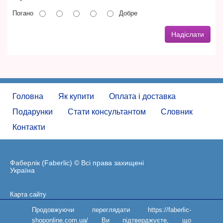
Погано
Добре
Надіслати
Головна
Як купити
Оплата і доставка
Подарунки
Стати консультантом
Словник
Контакти
Фаберлік (Faberlic) © Всі права захищені
Україна
Карта сайту
Угода користувача
Продовжуючи переглядати https://faberlic-
shoponline.com.ua/ Ви підтверджуєте, що