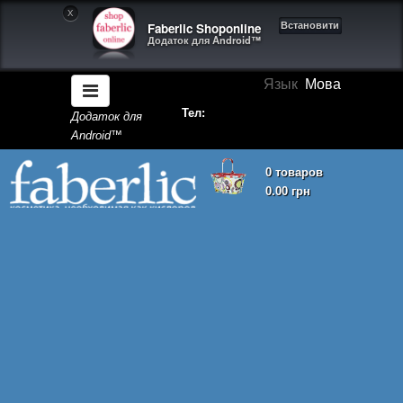
X
Faberlic Shoponline
Встановити
Додаток для Android™
Язык
Мова
Тел:
Додаток для
Android™
0 товаров
0.00 грн
Кошик покупок порожній!