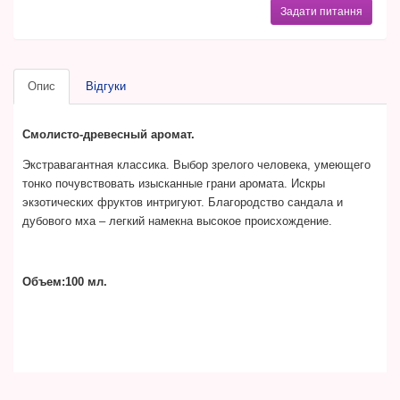
Задати питання
Опис
Відгуки
Смолисто-древесный аромат.
Экстравагантная классика. Выбор зрелого человека, умеющего
тонко почувствовать изысканные грани аромата. Искры
экзотических фруктов интригуют. Благородство сандала и
дубового мха – легкий намекна высокое происхождение.
Объем:100 мл.