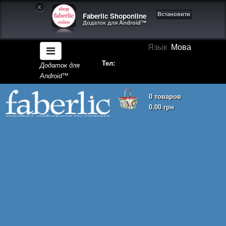
X
Faberlic Shoponline
Встановити
Додаток для Android™
Язык
Мова
Тел:
Додаток для
Android™
0 товаров
0.00 грн
Кошик покупок порожній!