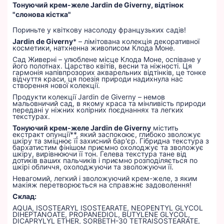
Тонуючий крем-желе Jardin de Giverny, відтінок
"слонова кістка"
Пориньте у квіткову насолоду французьких садів!
Jardin de Giverny
* – лімітована колекція декоративної
косметики, натхненна живописом Клода Моне.
Сад Живерні – улюблене місце Клода Моне, оспіване у
його полотнах. Царство квітів, весни та ніжності. Ця
гармонія напівпрозорих акварельних відтінків, це тонке
відчуття краси, ця поезія природи надихнула нас
створення нової колекції.
Продукти колекції Jardin de Giverny – немов
мальовничий сад, в якому краса та мінливість природи
передані у ніжних колірних поєднаннях та легких
текстурах.
Тонуючий крем-желе Jardin de Giverny
містить
екстракт опунції**, який заспокоює, глибоко зволожує
шкіру та зміцнює її захисний бар'єр. Гібридна текстура з
бархатистим фінішом приємно охолоджує та зволожує
шкіру, вирівнюючи її тон. Гелева текстура тане від
дотиків ваших пальчиків і приємно розподіляється по
шкірі обличчя, охолоджуючи та зволожуючи її.
Невагомий, легкий і зволожуючий крем-желе, з яким
макіяж перетворюється на справжнє задоволення!
Склад:
AQUA, ISOSTEARYL ISOSTEARATE, NEOPENTYL GLYCOL
DIHEPTANOATE, PROPANEDIOL, BUTYLENE GLYCOL,
DICAPRYLYL ETHER, SORBETH-30 TETRAISOSTEARATE,