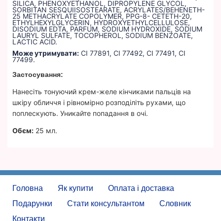
SILICA, PHENOXYETHANOL, DIPROPYLENE GLYCOL,
SORBITAN SESQUIISOSTEARATE, ACRYLATES/BEHENETH-
25 METHACRYLATE COPOLYMER, PPG-8- CETETH-20,
ETHYLHEXYLGLYCERIN, HYDROXYETHYLCELLULOSE,
DISODIUM EDTA, PARFUM, SODIUM HYDROXIDE, SODIUM
LAURYL SULFATE, TOCOPHEROL, SODIUM BENZOATE,
LACTIC ACID.
Може утримувати:
CI 77891, CI 77492, CI 77491, CI
77499.
Застосування:
Нанесіть тонуючий крем-желе кінчиками пальців на
шкіру обличчя і рівномірно розподіліть рухами, що
поплескують. Уникайте попадання в очі.
Обєм:
25 мл.
Головна
Як купити
Оплата і доставка
Подарунки
Стати консультантом
Словник
Контакти