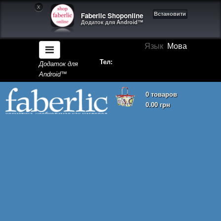
X
Faberlic Shoponline
Встановити
Додаток для Android™
Язык
Мова
Тел:
Додаток для
Android™
0 товаров
0.00 грн
Кошик покупок порожній!