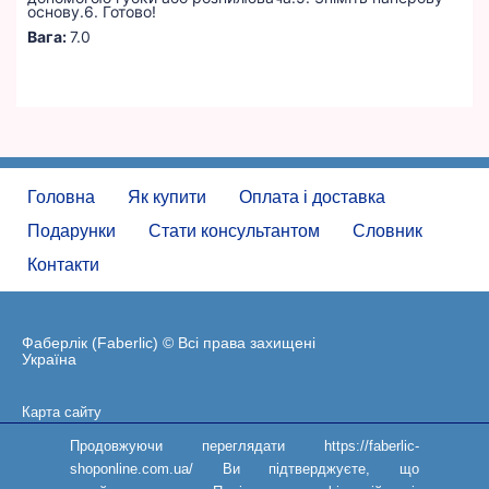
основу.6. Готово!
Вага:
7.0
Головна
Як купити
Оплата і доставка
Подарунки
Стати консультантом
Словник
Контакти
Фаберлік (Faberlic) © Всі права захищені
Україна
Карта сайту
Угода користувача
Продовжуючи переглядати https://faberlic-
shoponline.com.ua/ Ви підтверджуєте, що