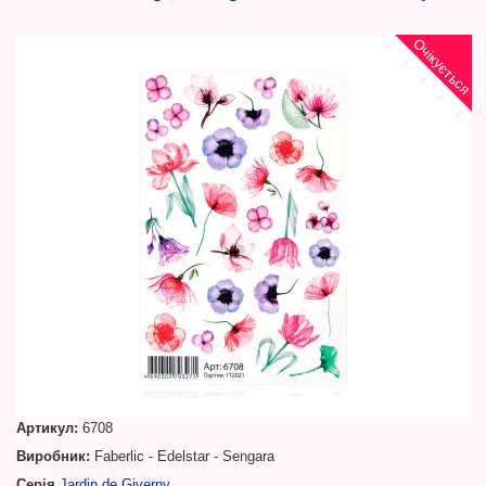
Очікується
Артикул:
6708
Виробник:
Faberlic - Edelstar - Sengara
Серія
Jardin de Giverny