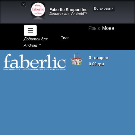
X
Faberlic Shoponline
Встановити
Додаток для Android™
Язык
Мова
Тел:
Додаток для
Android™
0 товаров
0.00 грн
Кошик покупок порожній!