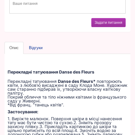
Задати питання
Опис
Відгуки
Перекладні татуювання Danse des Fleurs
Перекладні татуювання
Danse des Fleurs*
повторюють
квіти, з любов'ю висаджені в саду Клода Моне. Художник
сам старанно підбирав їх, утворюючи власну квіткову
палітру.
Покрий обличчя та тіло ніжними квітами із французького
саду у Живерні.
*Від франц. "танець квітів".
Застосування:
1. Виріжте малюнок. Поверхня шкіри в місці нанесення
тату має бути чистою та сухою.2. Зніміть прозору
захисну плівку.3. Прикладіть картинкою до шкіри та
щільно притисніть по всій площі.4. Змочіть водою за
допомогою губки або розпилювача.5. Зніміть паперову