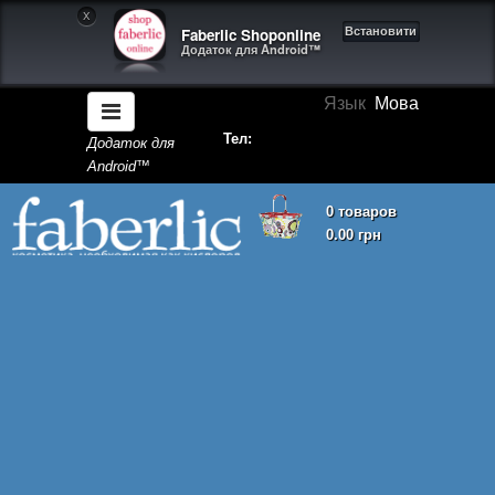
X
Faberlic Shoponline
Встановити
Додаток для Android™
Язык
Мова
Тел:
Додаток для
Android™
0 товаров
0.00 грн
Кошик покупок порожній!