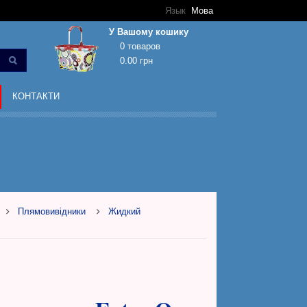
Язык
Мова
У Вашому кошику
0 товаров
0.00 грн
Кошик покупок порожній!
КОНТАКТИ
Плямовивідники
Жидкий