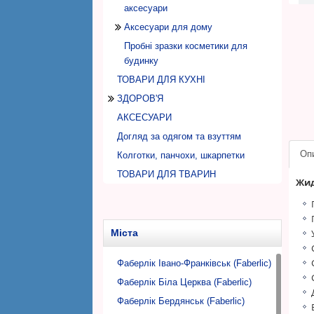
аксесуари
Аксесуари для дому
Пробні зразки косметики для
Дозатори, флакони
будинку
Серветки, губки для прибирання
ТОВАРИ ДЛЯ КУХНІ
ЗДОРОВ'Я
АКСЕСУАРИ
Домашняя аптечка
Догляд за одягом та взуттям
ОРТОПЕДИЧНІ ТОВАРИ
Оп
Колготки, панчохи, шкарпетки
Спорт
ТОВАРИ ДЛЯ ТВАРИН
Товари ДЕНАС
Жид
ХАРЧУВАННЯ
Каші, супи
Напої, фіточаї
Міста
Фаберлік Івано-Франківськ (Faberlic)
Фаберлік Біла Церква (Faberlic)
Фаберлік Бердянськ (Faberlic)