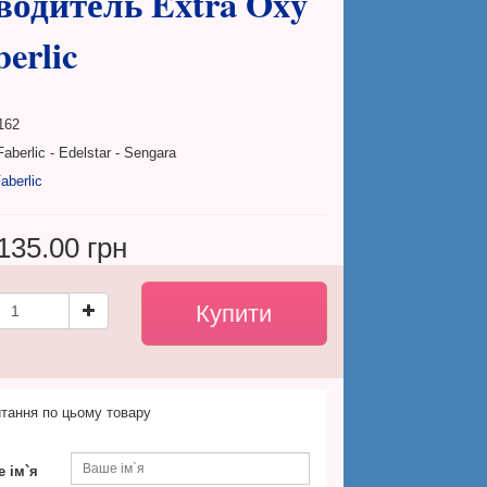
одитель Extra Oxy
erlic
162
aberlic - Edelstar - Sengara
aberlic
135.00 грн
тання по цьому товару
 ім`я