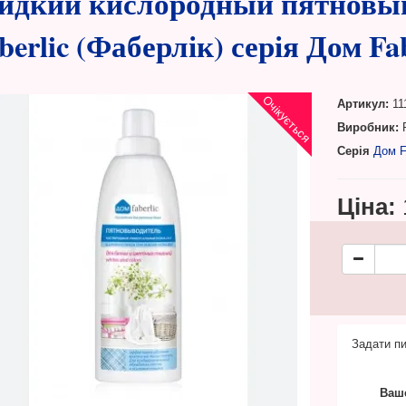
дкий кислородный пятновыв
berlic (Фаберлік) серія Дом Fab
Очікується
Артикул:
11
Виробник:
F
Серія
Дом F
Ціна:
Задати пи
Ваше