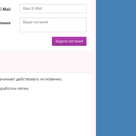
-Mail
тання
Задати питання
начинает действовать мгновенно.
бработки пятен.