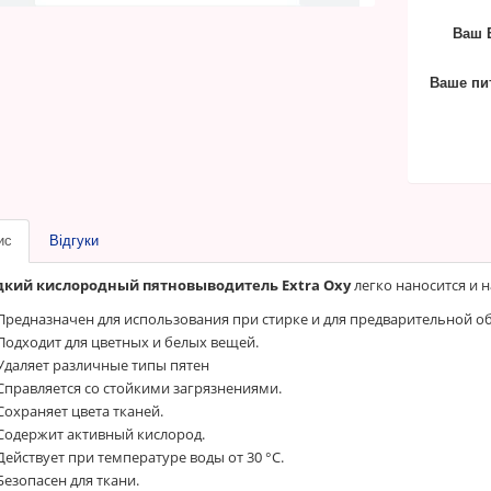
Ваш E
Ваше пи
ис
Відгуки
кий кислородный пятновыводитель Extra Oxy
легко наносится и 
Предназначен для использования при стирке и для предварительной о
Подходит для цветных и белых вещей.
Удаляет различные типы пятен
Справляется со стойкими загрязнениями.
Сохраняет цвета тканей.
Содержит активный кислород.
Действует при температуре воды от 30 °C.
Безопасен для ткани.