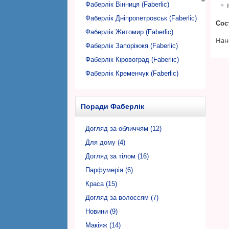
Фаберлік Вінниця (Faberlic)
Фаберлік Дніпропетровськ (Faberlic)
Сос
Фаберлік Житомир (Faberlic)
Нан
Фаберлік Запоріжжя (Faberlic)
Фаберлік Кіровоград (Faberlic)
Фаберлік Кременчук (Faberlic)
Фаберлік Кривий Ріг (Faberlic)
Фаберлік Луцьк (Faberlic)
Поради Фаберлік
Фаберлік Львів (Faberlic)
Фаберлік Миколаїв (Faberlic)
Догляд за обличчям (12)
Фаберлік Нікополь (Faberlic)
Для дому (4)
Фаберлік Одеса (Faberlic)
Догляд за тілом (16)
Фаберлік Полтава (Faberlic)
Парфумерія (6)
Фаберлік Рівне (Faberlic)
Краса (15)
Фаберлік Суми (Faberlic)
Догляд за волоссям (7)
Фаберлік Тернопіль (Faberlic)
Новини (9)
Фаберлік Ужгород (Faberlic)
Макіяж (14)