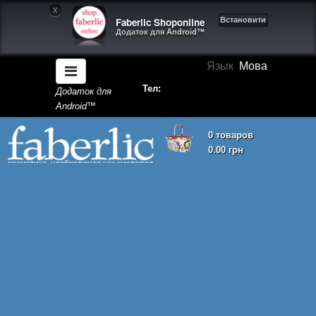
X
Faberlic Shoponline
Встановити
Додаток для Android™
Язык
Мова
Тел:
Додаток для
Android™
0 товаров
0.00 грн
Кошик покупок порожній!