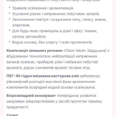
Тривале освіження і ароматизація.
Усунення різких і неприємних побутових запахів.
Зволоження повітря і осадження пилу, пилку, вовни,
алергенів.
Для будь-яких приміщень в домі і офісі, тканин,
салону автомобіля.
Водна основа, без спирту і газів-пропелентів.
Композиція запашних речовин
«Clean label» (віддушка) з
вбудованою технологією нейтралізації неприємних
запахів освіжає, прибирає різкі і небажані побутові
аромати, дарує соковитий аромат лісових ягід.
ПЕГ-40 гідрогенізована касторова олія
забезпечує
рівномірний розподіл масляної фази ароматичних
компонентів всередині водної основи освіжувача.
Біорозкладний консервант
попереджає розвиток
шкідливих мікроорганізмів у засобі протягом терміну
придатності.
Склад: