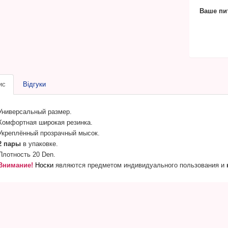
Ваше пи
ис
Відгуки
Универсальный размер.
Комфортная широкая резинка.
Укреплённый прозрачный мысок.
2 пары
в упаковке.
Плотность 20 Den.
Внимание!
Носки
являются предметом индивидуального пользования и