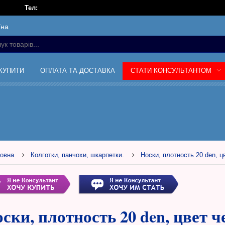
Тел:
їна
 КУПИТИ
ОПЛАТА ТА ДОСТАВКА
СТАТИ КОНСУЛЬТАНТОМ
овна
Колготки, панчохи, шкарпетки.
Носки, плотность 20 den, ц
ски, плотность 20 den, цвет ч