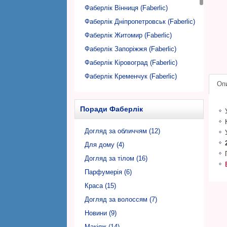
Фаберлік Вінниця (Faberlic)
Фаберлік Дніпропетровськ (Faberlic)
Фаберлік Житомир (Faberlic)
Фаберлік Запоріжжя (Faberlic)
Фаберлік Кіровоград (Faberlic)
Фаберлік Кременчук (Faberlic)
Оп
Фаберлік Кривий Ріг (Faberlic)
Фаберлік Луцьк (Faberlic)
Поради Фаберлік
Фаберлік Львів (Faberlic)
Фаберлік Миколаїв (Faberlic)
Догляд за обличчям (12)
Фаберлік Нікополь (Faberlic)
Для дому (4)
Фаберлік Одеса (Faberlic)
Догляд за тілом (16)
Фаберлік Полтава (Faberlic)
Парфумерія (6)
Фаберлік Рівне (Faberlic)
Краса (15)
Фаберлік Суми (Faberlic)
Догляд за волоссям (7)
Фаберлік Тернопіль (Faberlic)
Новини (9)
Фаберлік Ужгород (Faberlic)
Макіяж (14)