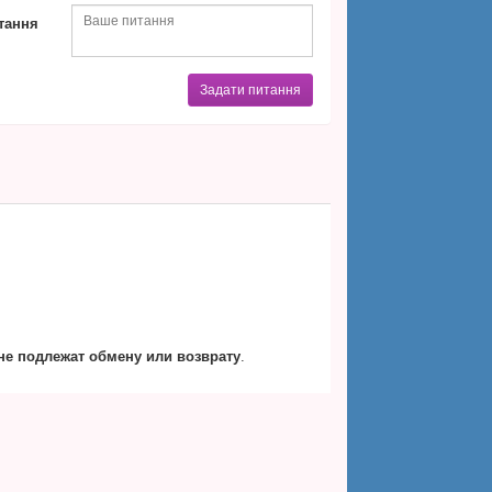
тання
Задати питання
не подлежат обмену или возврату
.