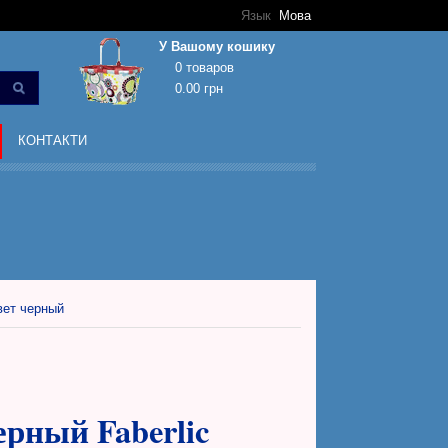
Язык
Мова
У Вашому кошику
0 товаров
0.00 грн
Кошик покупок порожній!
КОНТАКТИ
вет черный
ерный Faberlic