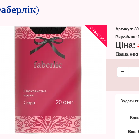
аберлік)
Очікується
Артикул:
80
Виробник:
F
Ціна:
Ваша еко
Задати пи
Ваше
Ваш E