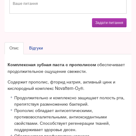
Задати питання
Опис
Відгуки
Комплексная зубная паста с прополисом
обеспечивает
продолжительное ощущение свежести.
Содержит прополис, фторид натрия, активный цинк и
кислородный комплекс Novaftem-O
®.
2
Продолжительно и комплексно защищает полость рта,
препятствуя размножению бактерий.
Прополис обладает антисептическими,
противовоспалительными, антиоксидантными
свойствами. Способствует регенерации тканей,
поддерживает здоровье десен.
Обеспечивает профилактику кариеса.