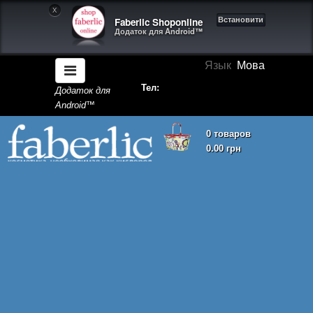
X
Faberlic Shoponline
Встановити
Додаток для Android™
Язык
Мова
Тел:
Додаток для
Android™
0 товаров
0.00 грн
Кошик покупок порожній!