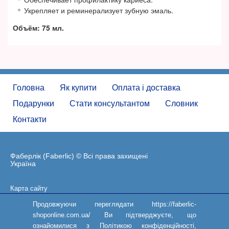
Укрепляет и реминерализует зубную эмаль.
Объём:
75 мл.
Головна
Як купити
Оплата і доставка
Подарунки
Стати консультантом
Словник
Контакти
Фаберлік (Faberlic) © Всі права захищені
Україна
Карта сайту
Угода користувача
Продовжуючи переглядати https://faberlic-
shoponline.com.ua/ Ви підтверджуєте, що
ознайомилися з Політикою конфіденційності,