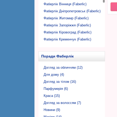
Фаберлік Вінниця (Faberlic)
Фаберлік Дніпропетровськ (Faberlic)
Фаберлік Житомир (Faberlic)
Фаберлік Запоріжжя (Faberlic)
Фаберлік Кіровоград (Faberlic)
Фаберлік Кременчук (Faberlic)
Фаберлік Кривий Ріг (Faberlic)
Фаберлік Луцьк (Faberlic)
Поради Фаберлік
Фаберлік Львів (Faberlic)
Фаберлік Миколаїв (Faberlic)
Догляд за обличчям (12)
Фаберлік Нікополь (Faberlic)
Для дому (4)
Фаберлік Одеса (Faberlic)
Догляд за тілом (16)
Фаберлік Полтава (Faberlic)
Парфумерія (6)
Фаберлік Рівне (Faberlic)
Краса (15)
Фаберлік Суми (Faberlic)
Догляд за волоссям (7)
Фаберлік Тернопіль (Faberlic)
Новини (9)
Фаберлік Ужгород (Faberlic)
Макіяж (14)