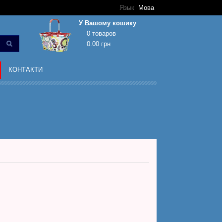
Язык
Мова
У Вашому кошику
0 товаров
0.00 грн
Кошик покупок порожній!
КОНТАКТИ