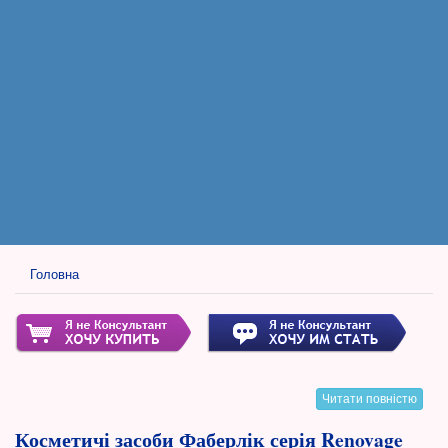
Головна
Читати повністю
Косметичі засоби Фаберлік серія Renovage