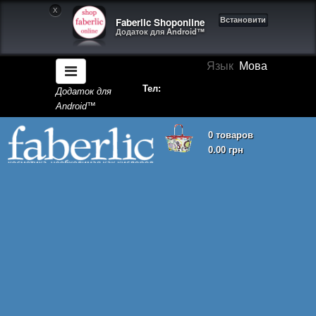
X
Faberlic Shoponline
Встановити
Додаток для Android™
Язык
Мова
Тел:
Додаток для
Android™
0 товаров
0.00 грн
Кошик покупок порожній!