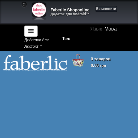
X
Faberlic Shoponline
Встановити
Додаток для Android™
Язык
Мова
Тел:
Додаток для
Android™
0 товаров
0.00 грн
Кошик покупок порожній!